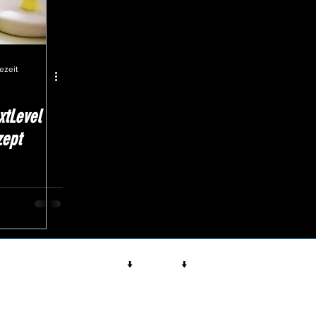
ezeit
xtLevel
zept
↓
↓
Rechtliches
Impressum
©NextLevel - Stuttgart | Nik Djember