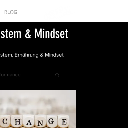
BLOG
system & Mindset
ystem, Ernährung & Mindset
rformance