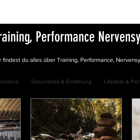
COACHING
ÜBER MICH
KONTAKT
Training, Performance Nerven
 findest du alles über Training, Performance, Nervens
formance
Gesundheit & Ernährung
Lifestyle & Pe