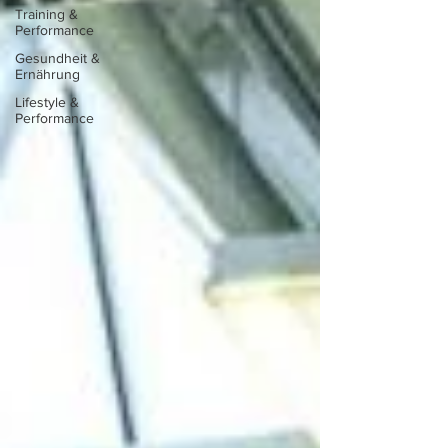
Training &
Performance
Gesundheit &
Ernährung
Lifestyle &
Performance