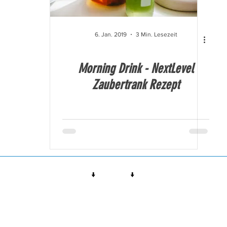
6. Jan. 2019
3 Min. Lesezeit
Morning Drink - NextLevel
Zaubertrank Rezept
↓
↓
Rechtliches
Impressum
©NextLevel - Stuttgart | Nik Djember