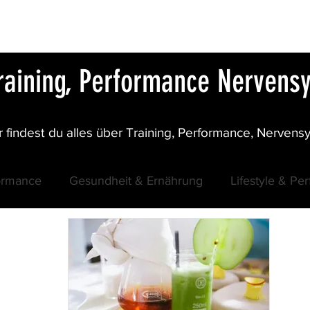
COACHING
ÜBER MICH
KONTAKT
Training, Performance Nerven
 findest du alles über Training, Performance, Nervens
formance
Gesundheit & Ernährung
Lifestyle & Pe