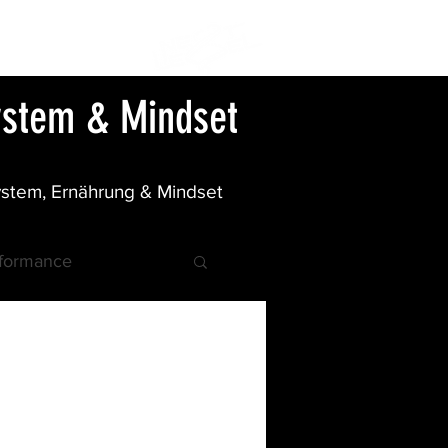
BLOG
system & Mindset
ystem, Ernährung & Mindset
rformance