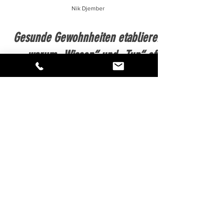
Nik Djember
Gesunde Gewohnheiten etablieren
– warum „Wissen“ und „Tun“ oft
weit auseinanderliegen.
Wissen vs. Tun: Warum gute Absichten
scheitern — und wie du Gewohnheiten so
baust, dass sie wirklich bleiben.