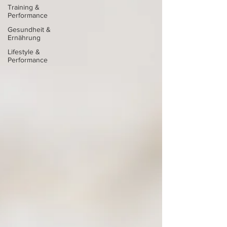
Training &
Performance
Gesundheit &
Ernährung
Lifestyle &
Performance