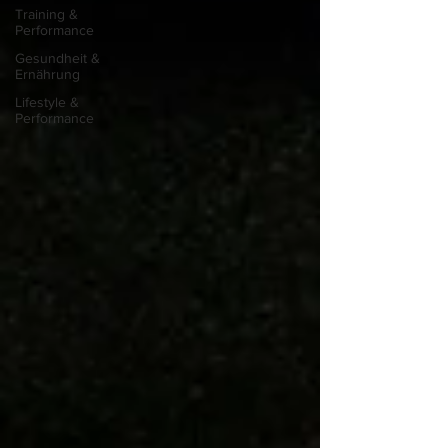
Training &
Performance
Gesundheit &
Ernährung
Lifestyle &
Performance